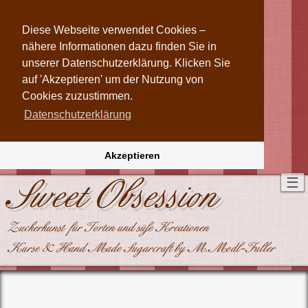
Diese Webseite verwendet Cookies –
nähere Informationen dazu finden Sie in
unserer Datenschutzerklärung. Klicken Sie
auf 'Akzeptieren' um der Nutzung von
Cookies zuzustimmen.
Datenschutzerklärung
Akzeptieren
Sweet Obsession
Tog
☰
nav
Zuckerkunst für Torten und süße Kreationen
Kurse & Hand Made Sugarcraft by M.Modl-Fuller